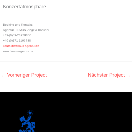
Konzertatmosphäre.
Booking und Kontakt:
Agentur FIRMUS, Angela Bassani
+49-(0)89-20928000
+49-(0)171-1166788
kontakt@firmus-agentur.de
www.firmus-agentur.de
←
Vorheriger Project
Nächster Project
→